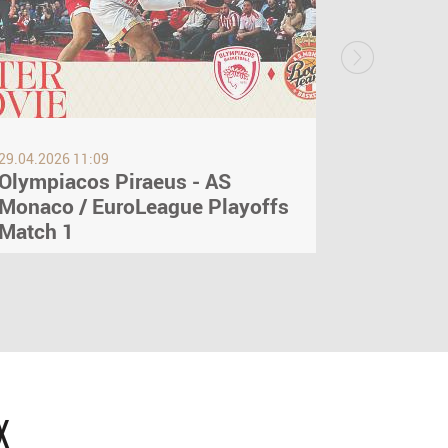
29.04.2026 11:09
25.04.2026 
Olympiacos Piraeus - AS
AS Mona
Monaco / EuroLeague Playoffs
EuroLea
Match 1
x