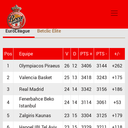
CLASSEMENT
EuroLeague
Betclic Élite
Pos
Equipe
V
D
PTS +
PTS -
+/-
1
Olympiacos Piraeus
26
12
3406
3144
+262
2
Valencia Basket
25
13
3418
3243
+175
3
Real Madrid
24
14
3342
3156
+186
Fenerbahce Beko
4
24
14
3114
3061
+53
Istanbul
5
Zalgiris Kaunas
23
15
3304
3125
+179
6
Hapoel IBI Tel Aviv
23
15
3329
3211
+118