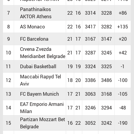
Panathinaikos
7
22
16
3314
3228
+86
AKTOR Athens
8
AS Monaco
22
16
3417
3282
+135
9
FC Barcelona
21
17
3167
3147
+20
Crvena Zvezda
10
21
17
3287
3245
+42
Meridianbet Belgrade
11
Dubai Basketball
19
19
3324
3325
-1
Maccabi Rapyd Tel
12
18
20
3386
3486
-100
Aviv
13
FC Bayern Munich
17
21
3063
3168
-105
EA7 Emporio Armani
14
17
21
3246
3294
-48
Milan
Partizan Mozzart Bet
15
16
22
3052
3242
-190
Belgrade