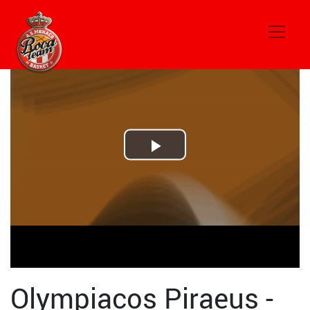
Play
Video
Olympiacos Piraeus -