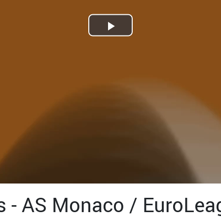
Play
Video
s - AS Monaco / EuroLea