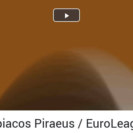
Play
Video
iacos Piraeus / EuroLea