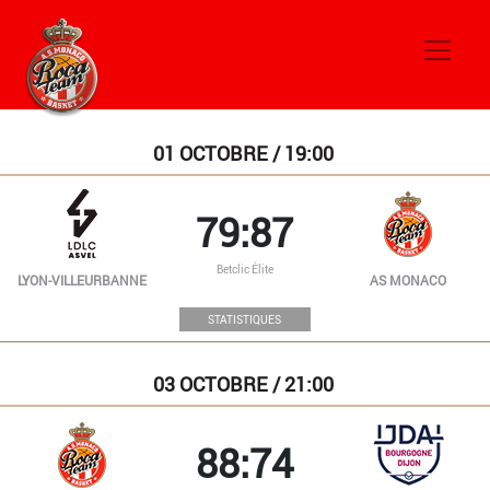
octobre 2023
01
OCTOBRE / 19:00
79:87
Betclic Élite
LYON-VILLEURBANNE
AS MONACO
STATISTIQUES
03
OCTOBRE / 21:00
88:74