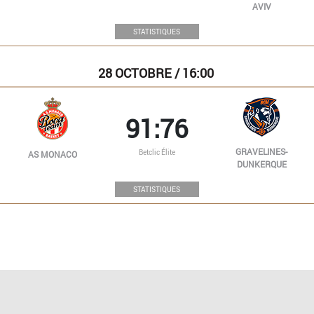
AVIV
STATISTIQUES
28
OCTOBRE / 16:00
91:76
GRAVELINES-
Betclic Élite
AS MONACO
DUNKERQUE
STATISTIQUES