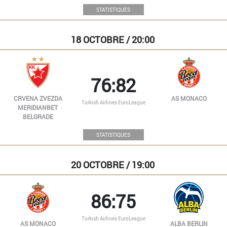
STATISTIQUES
18
OCTOBRE / 20:00
76:82
CRVENA ZVEZDA
AS MONACO
Turkish Airlines EuroLeague
MERIDIANBET
BELGRADE
STATISTIQUES
20
OCTOBRE / 19:00
86:75
Turkish Airlines EuroLeague
AS MONACO
ALBA BERLIN