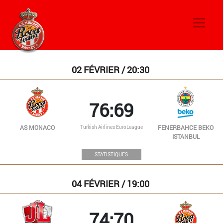
février 2024
02
FÉVRIER / 20:30
76:69
Turkish Airlines EuroLeague
AS MONACO
FENERBAHCE BEKO
ISTANBUL
STATISTIQUES
04
FÉVRIER / 19:00
74:70