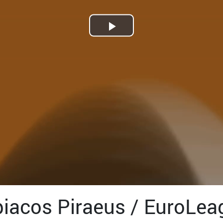
Play
Video
iacos Piraeus / EuroLea