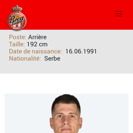
#26
Nemanja NEDOVIC
Poste:
Arrière
Taille:
192 cm
Date de naissance:
16.06.1991
Nationalité:
Serbe