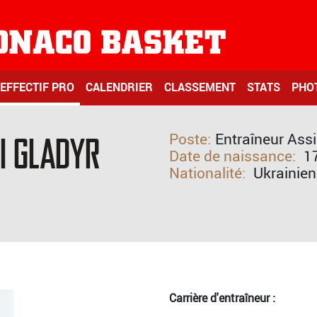
EFFECTIF PRO
CALENDRIER
CLASSEMENT
STATS
PHO
Poste:
Entraîneur Assi
i GLADYR
Date de naissance:
1
Nationalité:
Ukrainien
Carrière d'entraîneur :