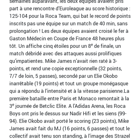
semaines auparavant, les deux équipes avaient pris
part à une rencontre d’Euroleague au score historique :
125-104 pour la Roca Team, qui bat le record de points
inscrits pas une équipe sur un match de 40 min, sans
prolongation ! Les deux équipes avaient croisé le fer à
Gaston Médecin en Coupe de France 48 heures plus
e
tôt. Un affiche cinq étoiles pour un 8
de finale, un
match débridé avec des attaques aussi prolifiques
qu’impatientes. Mike James n’avait rien raté à 3-
points, et rend une copie exceptionnelle (32 points,
7/7 de loin, 5 passes), secondé par un Elie Okobo
inarrêtable (19 points) et tout un groupe monégasque
qui a répondu à l’intensité et à la vitesse parisienne.La
première bataille entre Paris et Monaco remontait à la
e
3
journée de Betclic Elite. A l’Adidas Arena, les Roca
Boys ont pris le dessus sur Nadir Hifi et les siens (99-
94). Elie Okobo avait porté le scoring (23 points), Mike
James avait fait du MJ (16 points, 6 passes) et tout le
collectif avait tenu son standing, à l’image des Strazel