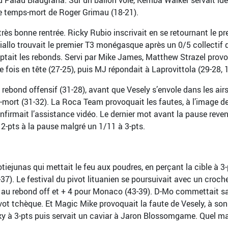
t le temps-mort de Roger Grimau (18-21).
très bonne rentrée. Ricky Rubio inscrivait en se retournant le pr
iallo trouvait le premier T3 monégasque après un 0/5 collectif d
tait les rebonds. Servi par Mike James, Matthew Strazel provoqu
fois en tête (27-25), puis MJ répondait à Laprovittola (29-28, 1
ond offensif (31-28), avant que Vesely s’envole dans les airs p
-mort (31-32). La Roca Team provoquait les fautes, à l’image d
firmait l’assistance vidéo. Le dernier mot avant la pause reven
2-pts à la pause malgré un 1/11 à 3-pts.
otiejunas qui mettait le feu aux poudres, en perçant la cible à 3
-37). Le festival du pivot lituanien se poursuivait avec un croch
au rebond off et + 4 pour Monaco (43-39). D-Mo commettait sa 
ivot tchèque. Et Magic Mike provoquait la faute de Vesely, à so
y à 3-pts puis servait un caviar à Jaron Blossomgame. Quel ma