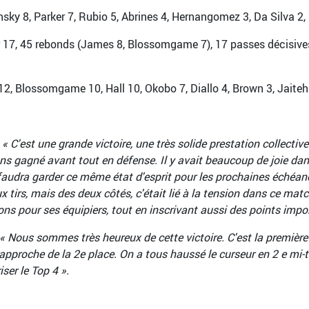
sky 8, Parker 7, Rubio 5, Abrines 4, Hernangomez 3, Da Silva 2, B
ur 17, 45 rebonds (James 8, Blossomgame 7), 17 passes décisive
2, Blossomgame 10, Hall 10, Okobo 7, Diallo 4, Brown 3, Jaiteh 1
:
« C'est une grande victoire, une très solide prestation collectiv
s gagné avant tout en défense. Il y avait beaucoup de joie dans
l faudra garder ce même état d'esprit pour les prochaines échéan
ux tirs, mais des deux côtés, c'était lié à la tension dans ce ma
ons pour ses équipiers, tout en inscrivant aussi des points impo
« Nous sommes très heureux de cette victoire. C'est la première 
approche de la 2e place. On a tous haussé le curseur en 2 e mi-t
ser le Top 4 ».