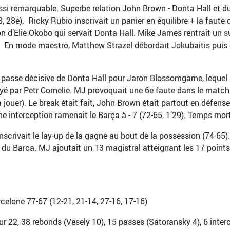
ussi remarquable. Superbe relation John Brown - Donta Hall et du
 28e). Ricky Rubio inscrivait un panier en équilibre + la faute 
n d’Elie Okobo qui servait Donta Hall. Mike James rentrait un s
). En mode maestro, Matthew Strazel débordait Jokubaitis pui
passe décisive de Donta Hall pour Jaron Blossomgame, lequel si
layé par Petr Cornelie. MJ provoquait une 6e faute dans le match
´ à jouer). Le break était fait, John Brown était partout en défense
une interception ramenait le Barça à - 7 (72-65, 1’29). Temps m
crivait le lay-up de la gagne au bout de la possession (74-65).
u Barca. MJ ajoutait un T3 magistral atteignant les 17 points. 
elone 77-67 (12-21, 21-14, 27-16, 17-16)
sur 22, 38 rebonds (Vesely 10), 15 passes (Satoransky 4), 6 inter