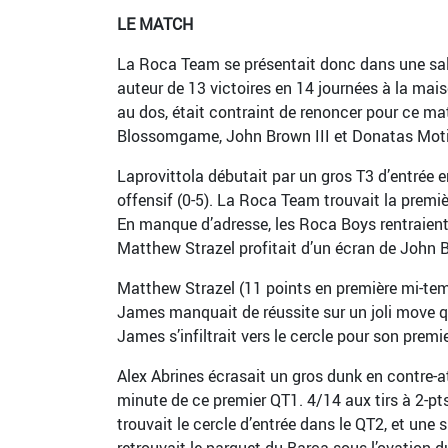
LE MATCH
La Roca Team se présentait donc dans une salle
auteur de 13 victoires en 14 journées à la mai
au dos, était contraint de renoncer pour ce ma
Blossomgame, John Brown III et Donatas Motie
Laprovittola débutait par un gros T3 d’entrée 
offensif (0-5). La Roca Team trouvait la prem
En manque d’adresse, les Roca Boys rentraient
Matthew Strazel profitait d’un écran de John 
Matthew Strazel (11 points en première mi-temps
James manquait de réussite sur un joli move 
James s’infiltrait vers le cercle pour son premi
Alex Abrines écrasait un gros dunk en contre-a
minute de ce premier QT1. 4/14 aux tirs à 2-pts
trouvait le cercle d’entrée dans le QT2, et un
retrouvait le parquet du Barça sous l’ovation 