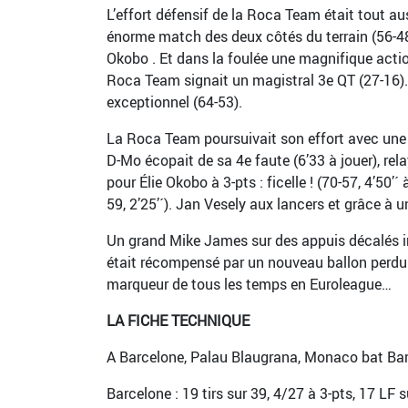
L’effort défensif de la Roca Team était tout a
énorme match des deux côtés du terrain (56-48,
Okobo . Et dans la foulée une magnifique actio
Roca Team signait un magistral 3e QT (27-16
exceptionnel (64-53).
La Roca Team poursuivait son effort avec une 
D-Mo écopait de sa 4e faute (6’33 à jouer), re
pour Élie Okobo à 3-pts : ficelle ! (70-57, 4’50’
59, 2’25’´). Jan Vesely aux lancers et grâce à 
Un grand Mike James sur des appuis décalés ins
était récompensé par un nouveau ballon perdu d
marqueur de tous les temps en Euroleague…
LA FICHE TECHNIQUE
A Barcelone, Palau Blaugrana, Monaco bat Barc
Barcelone : 19 tirs sur 39, 4/27 à 3-pts, 17 LF 