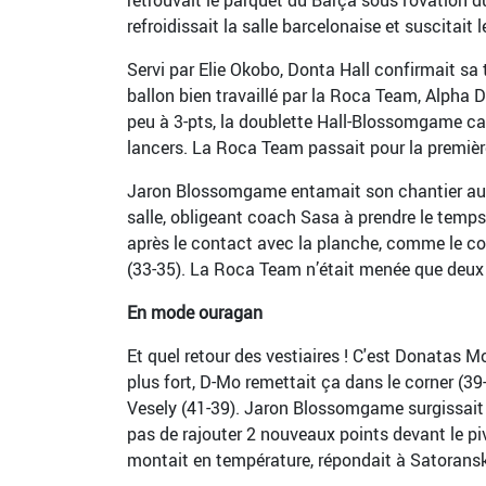
refroidissait la salle barcelonaise et suscitai
Servi par Elie Okobo, Donta Hall confirmait sa 
ballon bien travaillé par la Roca Team, Alpha D
peu à 3-pts, la doublette Hall-Blossomgame cap
lancers. La Roca Team passait pour la première 
Jaron Blossomgame entamait son chantier au reb
salle, obligeant coach Sasa à prendre le temps
après le contact avec la planche, comme le con
(33-35). La Roca Team n’était menée que deux 
En mode ouragan
Et quel retour des vestiaires ! C'est Donatas M
plus fort, D-Mo remettait ça dans le corner (39
Vesely (41-39). Jaron Blossomgame surgissait 
pas de rajouter 2 nouveaux points devant le p
montait en température, répondait à Satoransk