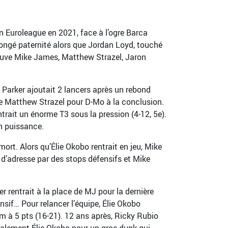
n Euroleague en 2021, face à l’ogre Barca
congé paternité alors que Jordan Loyd, touché
trouve Mike James, Matthew Strazel, Jaron
 Parker ajoutait 2 lancers après un rebond
de Matthew Strazel pour D-Mo à la conclusion.
ait un énorme T3 sous la pression (4-12, 5e).
n puissance.
ort. Alors qu’Élie Okobo rentrait en jeu, Mike
d’adresse par des stops défensifs et Mike
 rentrait à la place de MJ pour la dernière
nsif… Pour relancer l’équipe, Élie Okobo
m à 5 pts (16-21). 12 ans après, Ricky Rubio
déalement Élie Okobo pour un gros dunk qui