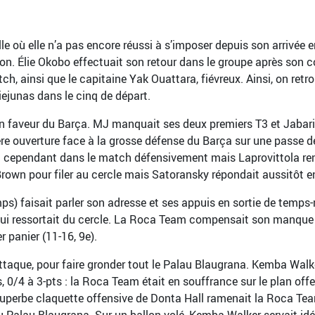
 où elle n’a pas encore réussi à s’imposer depuis son arrivée e
son. Élie Okobo effectuait son retour dans le groupe après son 
tch, ainsi que le capitaine Yak Ouattara, fiévreux. Ainsi, on re
junas dans le cinq de départ.
en faveur du Barça. MJ manquait ses deux premiers T3 et Jabari
ière ouverture face à la grosse défense du Barça sur une passe 
 cependant dans le match défensivement mais Laprovittola rentr
Brown pour filer au cercle mais Satoransky répondait aussitôt e
) faisait parler son adresse et ses appuis en sortie de temps-m
qui ressortait du cercle. La Roca Team compensait son manque 
er panier (11-16, 9e).
ttaque, pour faire gronder tout le Palau Blaugrana. Kemba Walker
, 0/4 à 3-pts : la Roca Team était en souffrance sur le plan offe
e superbe claquette offensive de Donta Hall ramenait la Roca Tea
du Palau Blaugrana. Sur un ballon volé, Kemba Walker servait i