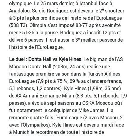
olympique. Le 25 mars dernier, à Istanbul face à
e
Anadolou, Sergio Rodriguez est devenu le 2
shooteur
à 3-pts le plus prolifique de l’histoire de l’EuroLeague
(538 T3). Olimpia s’est imposé 83-77 après avoir été
mené 51-36 à la pause. Rodriguez a inscrit 12 pts et
e
délivré 6 passes. Il est aussi le 3
meilleur passeur de
l’histoire de l’EuroLeague.
Le duel : Donta Hall vs Kyle Hines
. Le big man de l'AS
Monaco Donta Hall (2,08m, 24 ans) réalise une
fantastique première saison dans la Turkish Airlines
EuroLeague (7,9 pts à 75 %, 69 % aux lancers-francs,
5,1 rebonds, 1,2 contres). Kyle Hines (1,98m, 35 ans)
de AX Armani Exchange Milan (8,3 pts, 5,1 rebonds, 1,9
passes), a évolué sept saisons au CSKA Moscou où il
fut notamment le coéquipier de Mike James. Il a
remporté quatre fois l’EuroLeague (2 avec Moscou, 2
avec l’Olympiakos). Kyle Hines est devenu mardi face
à Munich le recordman de toute l’histoire de