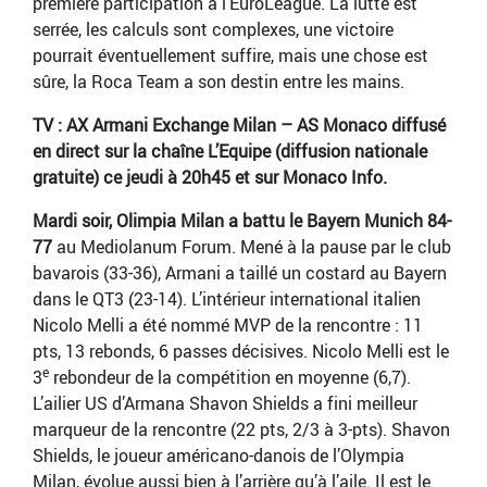
première participation à l’EuroLeague. La lutte est
serrée, les calculs sont complexes, une victoire
pourrait éventuellement suffire, mais une chose est
sûre, la Roca Team a son destin entre les mains.
TV : AX Armani Exchange Milan – AS Monaco diffusé
en direct sur la chaîne L’Equipe (diffusion nationale
gratuite) ce jeudi à 20h45 et sur Monaco Info.
Mardi soir, Olimpia Milan a battu le Bayern Munich 84-
77
au Mediolanum Forum. Mené à la pause par le club
bavarois (33-36), Armani a taillé un costard au Bayern
dans le QT3 (23-14). L’intérieur international italien
Nicolo Melli a été nommé MVP de la rencontre : 11
pts, 13 rebonds, 6 passes décisives. Nicolo Melli est le
e
3
rebondeur de la compétition en moyenne (6,7).
L’ailier US d’Armana Shavon Shields a fini meilleur
marqueur de la rencontre (22 pts, 2/3 à 3-pts). Shavon
Shields, le joueur américano-danois de l’Olympia
Milan, évolue aussi bien à l’arrière qu’à l’aile. Il est le