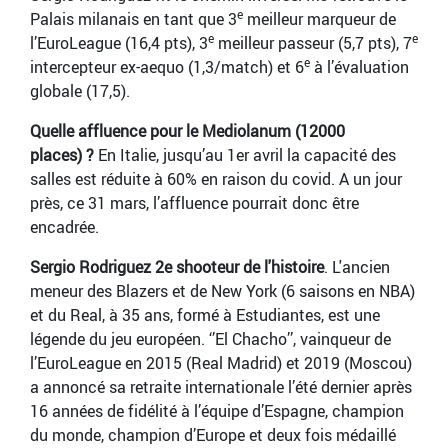
e
Palais milanais en tant que 3
meilleur marqueur de
e
e
l’EuroLeague (16,4 pts), 3
meilleur passeur (5,7 pts), 7
e
intercepteur ex-aequo (1,3/match) et 6
à l’évaluation
globale (17,5).
Quelle affluence pour le Mediolanum (12000
places) ?
En Italie, jusqu’au 1er avril la capacité des
salles est réduite à 60% en raison du covid. A un jour
près, ce 31 mars, l’affluence pourrait donc être
encadrée.
Sergio Rodriguez 2e shooteur de l'histoire
. L'ancien
meneur des Blazers et de New York (6 saisons en NBA)
et du Real, à 35 ans, formé à Estudiantes, est une
légende du jeu européen. ‘’El Chacho’’, vainqueur de
l’EuroLeague en 2015 (Real Madrid) et 2019 (Moscou)
a annoncé sa retraite internationale l’été dernier après
16 années de fidélité à l’équipe d’Espagne, champion
du monde, champion d’Europe et deux fois médaillé