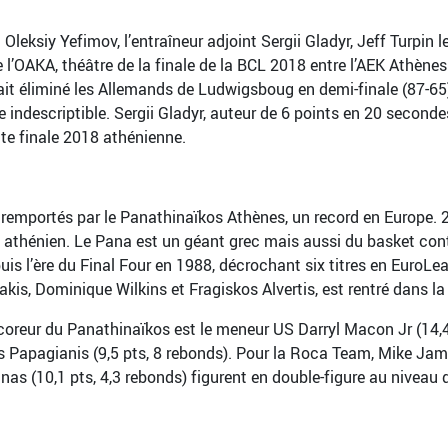
eksiy Yefimov, l’entraîneur adjoint Sergii Gladyr, Jeff Turpin l
 l’OAKA, théâtre de la finale de la BCL 2018 entre l’AEK Athènes
it éliminé les Allemands de Ludwigsboug en demi-finale (87-65) a
indescriptible. Sergii Gladyr, auteur de 6 points en 20 seconde
tte finale 2018 athénienne.
remportés par le Panathinaïkos Athènes, un record en Europe. 2
 athénien. Le Pana est un géant grec mais aussi du basket conti
 l’ère du Final Four en 1988, décrochant six titres en EuroLea
kis, Dominique Wilkins et Fragiskos Alvertis, est rentré dans la
coreur du Panathinaïkos est le meneur US Darryl Macon Jr (14,4 p
os Papagianis (9,5 pts, 8 rebonds). Pour la Roca Team, Mike Jam
as (10,1 pts, 4,3 rebonds) figurent en double-figure au niveau 