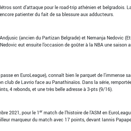
os sont d’attaque pour le road-trip athénien et belgradois. 
encore patienter du fait de sa blessure aux adducteurs.
o Andjusic (ancien du Partizan Belgrade) et Nemanja Nedovic (Et
e. Nedovic eut ensuite l’occasion de goûter à la NBA une saison 
,6 passe en EuroLeague), connaît bien le parquet de l’immense sal
club de Lavrio face au Panathinaïos. Dans la série, remportée p
ts, 4 rebonds, et une très belle adresse à 3-pts (9/16).
er
bre 2021, pour le 1
match de l’histoire de l’ASM en EuroLeagu
eilleur marqueur du match avec 17 points, devant Iannis Papapet