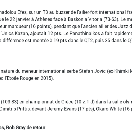
Anadolou Efes, sur un T3 au buzzer de l’ailier-fort international
ue le 22 janvier à Athènes face à Baskonia Vitoria (73-63). Le m
r marqueur (16 points), pendant que l’ancien ailier des Jazz d
d’Unics Kazan, ajoutait 12 pts. Le Panathinaikos a fait rapideme
 différence est montée à 19 pts dans le QT2, puis 25 dans le Q
ignature du meneur international serbe Stefan Jovic (ex-Khimki 
 l’Etoile Rouge en 2015).
 (103-83) en championnat de Grèce (10 v, 1 d) dans la salle ol
tris Priftis, devant Jeremy Evans (17 pts), Okaro White (16 pts) 
s, Rob Gray de retour