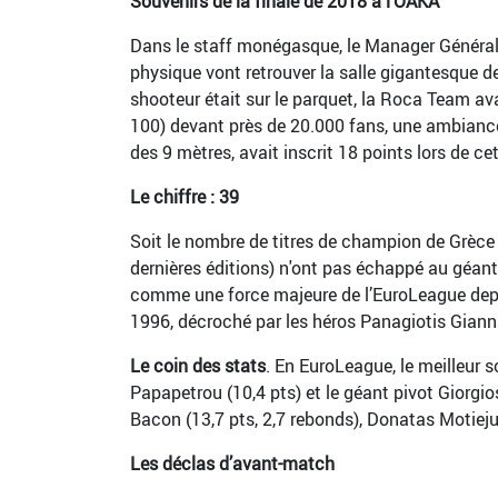
Souvenirs de la finale de 2018 à l’OAKA
Dans le staff monégasque, le Manager Général Ol
physique vont retrouver la salle gigantesque de
shooteur était sur le parquet, la Roca Team ava
100) devant près de 20.000 fans, une ambiance 
des 9 mètres, avait inscrit 18 points lors de ce
Le chiffre : 39
Soit le nombre de titres de champion de Grèce 
dernières éditions) n'ont pas échappé au géant
comme une force majeure de l’EuroLeague depuis
1996, décroché par les héros Panagiotis Gianna
Le coin des stats
. En EuroLeague, le meilleur s
Papapetrou (10,4 pts) et le géant pivot Giorgi
Bacon (13,7 pts, 2,7 rebonds), Donatas Motiejun
Les déclas d’avant-match