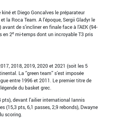
e kiné et Diego Goncalves le préparateur
 et la Roca Team. A l’époque, Sergii Gladyr le
vant de s’incliner en finale face à l’AEK (94-
e
s en 2
mi-temps dont un incroyable T3 pris
017, 2018, 2019, 2020 et 2021 (soit les 5
nental. La ‘’green team’’ s’est imposée
gue entre 1996 et 2011. Le premier titre de
 légende du basket grec.
ts), devant l’ailier international Iannis
es (15,3 pts, 6,1 passes, 2,9 rebonds), Dwayne
du scoring.