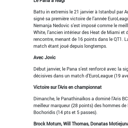
Le Pana a réagi
Battu in extremis le 21 janvier à Istanbul par 
signé sa première victoire de l’année EuroLeag
Nemanja Nedovic s’est imposé comme le meilleu
White, l’ancien intérieur des Heat de Miami et 
rencontre, menant de 16 points dans le QT1. La
match étant joué depuis longtemps.
Avec Jovic
Début janvier, le Pana s’est renforcé avec la s
décisives dans un match d’EuroLeague (19 avec
Victoire sur l’Aris en championnat
Dimanche, le Panathinaïkos a dominé l’Aris BC
meilleur marqueur (28 points) des hommes de Dimi
Bochoridis (14 pts et 5 passes).
Brock Motum, Will Thomas, Donatas Motiejuna