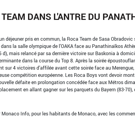
 TEAM DANS L'ANTRE DU PANAT
un déjeuner pris en commun, la Roca Team de Sasa Obradovic s’
i dans la salle olympique de l’OAKA face au Panathinaïkos Athèn
5 d), mais relancé par sa dernière victoire sur Baskonia à domici
terminante dans la course du Top 8. Après la soirée époustoufla
ient sur 4 victoires d’affilée avant cette soirée face au Merengu
gieuse compétition européenne. Les Roca Boys vont devoir montre
ouvelle défaite en prolongation concédée face aux Métros dima
placement en allant gagner sur les parquets du Bayern (83-70), 
r Monaco Info, pour les habitants de Monaco, avec les commenta