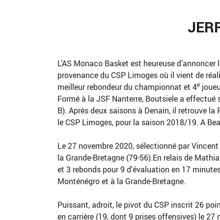
JER
L’AS Monaco Basket est heureuse d’annoncer la 
provenance du CSP Limoges où il vient de réalis
e
meilleur rebondeur du championnat et 4
joueur
Formé à la JSF Nanterre, Boutsiele a effectué 
B). Après deux saisons à Denain, il retrouve la
le CSP Limoges, pour la saison 2018/19. A Bea
Le 27 novembre 2020, sélectionné par Vincent C
la Grande-Bretagne (79-56).En relais de Mathias
et 3 rebonds pour 9 d'évaluation en 17 minutes)
Monténégro et à la Grande-Bretagne.
Puissant, adroit, le pivot du CSP inscrit 26 po
en carrière (19, dont 9 prises offensives) le 2