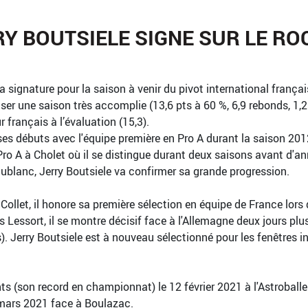
RY BOUTSIELE SIGNE SUR LE RO
signature pour la saison à venir du pivot international français
er une saison très accomplie (13,6 pts à 60 %, 6,9 rebonds, 1,2 
 français à l’évaluation (15,3).
ses débuts avec l'équipe première en Pro A durant la saison 2012
 Pro A à Cholet où il se distingue durant deux saisons avant d'a
ublanc, Jerry Boutsiele va confirmer sa grande progression.
ollet, il honore sa première sélection en équipe de France lors
 Lessort, il se montre décisif face à l'Allemagne deux jours plu
. Jerry Boutsiele est à nouveau sélectionné pour les fenêtres i
ints (son record en championnat) le 12 février 2021 à l'Astroball
7 mars 2021 face à Boulazac.