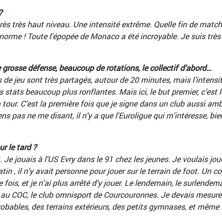
?
s très haut niveau. Une intensité extrême. Quelle fin de match de 
 énorme ! Toute l’épopée de Monaco a été incroyable. Je suis trè
 grosse défense, beaucoup de rotations, le collectif d’abord…
s de jeu sont très partagés, autour de 20 minutes, mais l’inten
s stats beaucoup plus ronflantes. Mais ici, le but premier, c’es
à tour. C'est la première fois que je signe dans un club aussi ambi
 pas ne me disant, il n'y a que l'Euroligue qui m'intéresse, bie
r le tard ?
. Je jouais à l'US Evry dans le 91 chez les jeunes. Je voulais jou
n , il n'y avait personne pour jouer sur le terrain de foot. Un c
re fois, et je n'ai plus arrêté d'y jouer. Le lendemain, le surlende
 au COC, le club omnisport de Courcouronnes. Je devais mesurer
obables, des terrains extérieurs, des petits gymnases, et même u