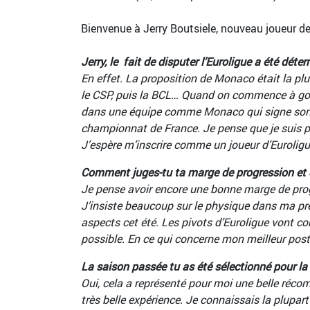
Bienvenue à Jerry Boutsiele, nouveau joueur d
Jerry, le fait de disputer l’Euroligue a été dét
En effet. La proposition de Monaco était la plu
le CSP, puis la BCL… Quand on commence à goûter
dans une équipe comme Monaco qui signe son en
championnat de France. Je pense que je suis p
J’espère m’inscrire comme un joueur d’Euroligue 
Comment juges-tu ta marge de progression et q
Je pense avoir encore une bonne marge de progre
J’insiste beaucoup sur le physique dans ma prép
aspects cet été. Les pivots d’Euroligue vont co
possible. En ce qui concerne mon meilleur poste,
La saison passée tu as été sélectionné pour la
Oui, cela a représenté pour moi une belle récom
très belle expérience. Je connaissais la plupart