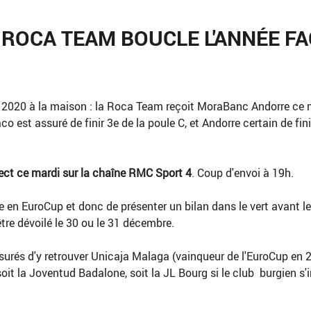
 ROCA TEAM BOUCLE L'ANNÉE F
e 2020 à la maison : la Roca Team reçoit MoraBanc Andorre ce 
st assuré de finir 3e de la poule C, et Andorre certain de finir
irect ce mardi sur la chaîne RMC Sport 4
. Coup d'envoi à 19h.
e en EuroCup et donc de présenter un bilan dans le vert avant 
être dévoilé le 30 ou le 31 décembre.
rés d'y retrouver Unicaja Malaga (vainqueur de l'EuroCup en 201
soit la Joventud Badalone, soit la JL Bourg si le club burgien s