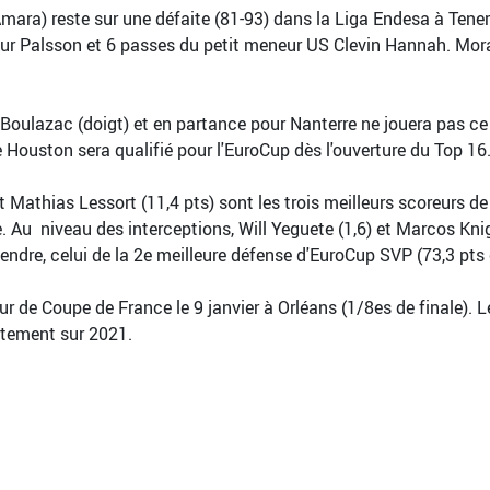
'Amara) reste sur une défaite (81-93) dans la Liga Endesa à Teneri
aukur Palsson et 6 passes du petit meneur US Clevin Hannah. M
Boulazac (doigt) et en partance pour Nanterre ne jouera pas ce s
e Houston sera qualifié pour l'EuroCup dès l'ouverture du Top 16
et Mathias Lessort (11,4 pts) sont les trois meilleurs scoreurs
 Au niveau des interceptions, Will Yeguete (1,6) et Marcos Knigh
endre, celui de la 2e meilleure défense d'EuroCup SVP (73,3 pt
ur de Coupe de France le 9 janvier à Orléans (1/8es de finale). 
ctement sur 2021.