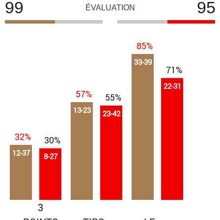
99
95
ÉVALUATION
85%
33-39
71%
22-31
57%
55%
13-23
23-42
32%
30%
12-37
8-27
3