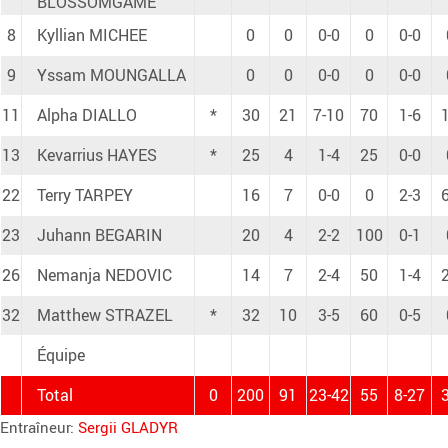
BLOSSOMGAME
8
Kyllian MICHEE
0
0
0-0
0
0-0
9
Yssam MOUNGALLA
0
0
0-0
0
0-0
11
Alpha DIALLO
*
30
21
7-10
70
1-6
13
Kevarrius HAYES
*
25
4
1-4
25
0-0
22
Terry TARPEY
16
7
0-0
0
2-3
23
Juhann BEGARIN
20
4
2-2
100
0-1
26
Nemanja NEDOVIC
14
7
2-4
50
1-4
32
Matthew STRAZEL
*
32
10
3-5
60
0-5
Équipe
Total
0
200
91
23-42
55
8-27
Entraîneur:
Sergii GLADYR