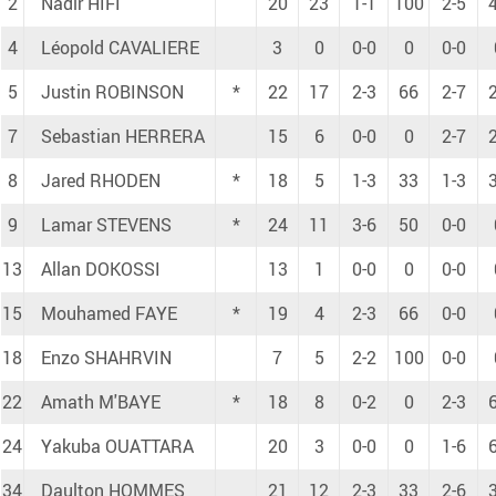
2
Nadir HIFI
20
23
1-1
100
2-5
4
Léopold CAVALIERE
3
0
0-0
0
0-0
5
Justin ROBINSON
*
22
17
2-3
66
2-7
7
Sebastian HERRERA
15
6
0-0
0
2-7
8
Jared RHODEN
*
18
5
1-3
33
1-3
9
Lamar STEVENS
*
24
11
3-6
50
0-0
13
Allan DOKOSSI
13
1
0-0
0
0-0
15
Mouhamed FAYE
*
19
4
2-3
66
0-0
18
Enzo SHAHRVIN
7
5
2-2
100
0-0
22
Amath M'BAYE
*
18
8
0-2
0
2-3
24
Yakuba OUATTARA
20
3
0-0
0
1-6
34
Daulton HOMMES
21
12
2-3
33
2-6