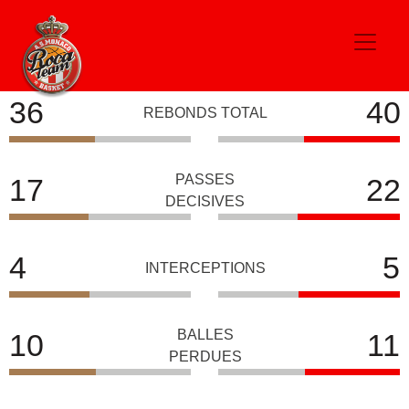
PARIS
AS MONACO
36
40
REBONDS TOTAL
PASSES
17
22
DECISIVES
4
5
INTERCEPTIONS
BALLES
10
11
PERDUES