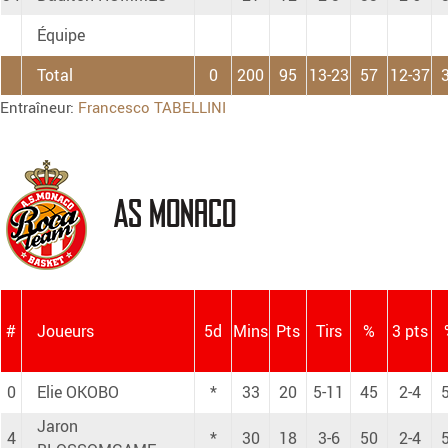
Équipe
Total
0
200
95
13-23
57
12-37
Entraîneur:
Francesco TABELLINI
AS Monaco
#
Joueurs
5d
Mins
Pts
Tirs
%
3 pts
0
Elie OKOBO
*
33
20
5-11
45
2-4
Jaron
4
*
30
18
3-6
50
2-4