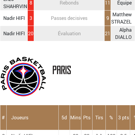
8
Rebonds
11
Équipe
SHAHRVIN
Matthew
Nadir HIFI
3
Passes decisives
9
STRAZEL
Alpha
Nadir HIFI
20
Évaluation
21
DIALLO
Paris
#
Joueurs
5d
Mins
Pts
Tirs
%
3 pts