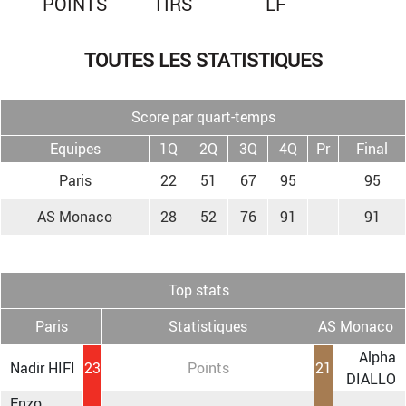
POINTS
TIRS
LF
TOUTES LES STATISTIQUES
Score par quart-temps
Equipes
1Q
2Q
3Q
4Q
Pr
Final
Paris
22
51
67
95
95
AS Monaco
28
52
76
91
91
Top stats
Paris
Statistiques
AS Monaco
Alpha
Nadir HIFI
23
Points
21
DIALLO
Enzo