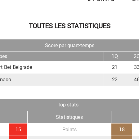
TOUTES LES STATISTIQUES
Score par quart-temps
pes
1Q
2
t Bet Belgrade
21
3
naco
23
4
Top stats
Statistiques
15
Points
18