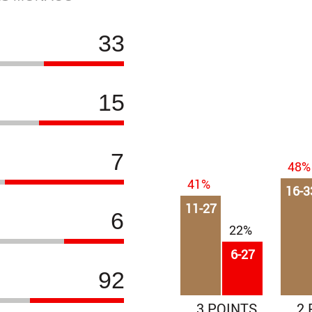
33
15
7
48%
41%
16-3
11-27
6
22%
6-27
92
3 POINTS
2 