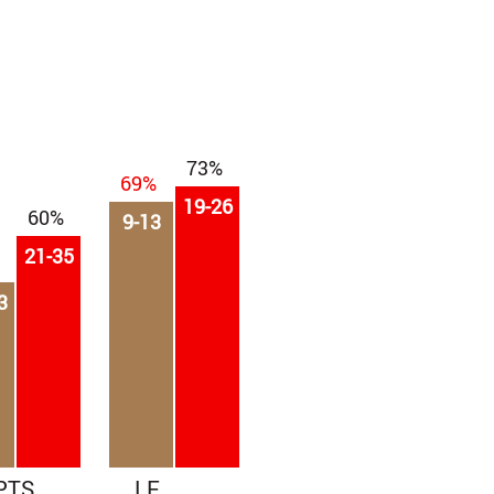
73%
69%
19-26
60%
9-13
21-35
3
PTS
LF