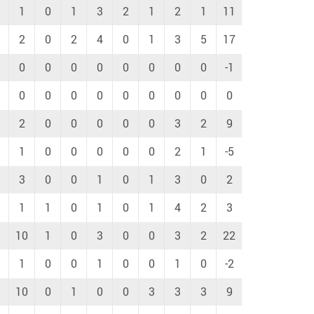
1
0
1
3
2
1
2
1
11
2
0
2
4
0
1
3
5
17
0
0
0
0
0
0
0
0
-1
0
0
0
0
0
0
0
0
0
2
0
0
0
0
0
3
2
9
1
0
0
0
0
0
2
1
-5
3
0
0
1
0
1
3
0
2
1
1
0
1
0
1
4
2
3
10
1
0
3
0
0
3
2
22
1
0
0
1
0
0
1
0
-2
10
0
1
0
0
3
3
3
9