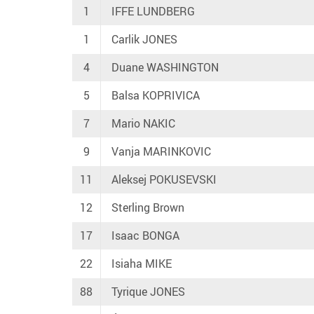
1
IFFE LUNDBERG
1
Carlik JONES
4
Duane WASHINGTON
5
Balsa KOPRIVICA
7
Mario NAKIC
9
Vanja MARINKOVIC
11
Aleksej POKUSEVSKI
12
Sterling Brown
17
Isaac BONGA
22
Isiaha MIKE
88
Tyrique JONES