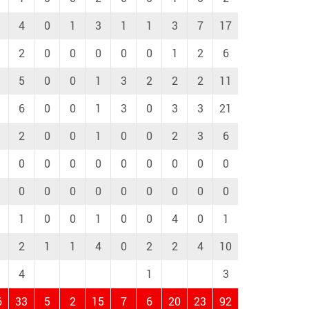
4
0
1
3
1
1
3
7
17
2
0
0
0
0
0
1
2
6
5
0
0
1
3
2
2
2
11
6
0
0
1
3
0
3
3
21
2
0
0
1
0
0
2
3
6
0
0
0
0
0
0
0
0
0
0
0
0
0
0
0
0
0
0
1
0
0
1
0
0
4
0
1
2
1
1
4
0
2
2
4
10
4
1
3
6
33
5
2
15
7
6
20
23
92