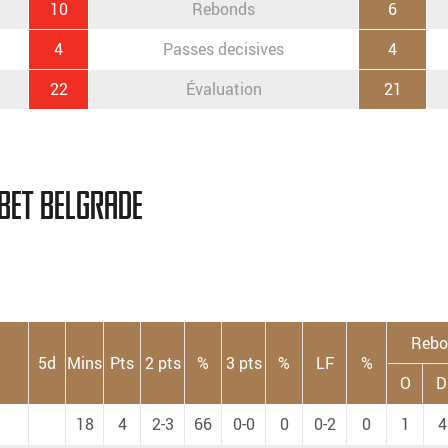
10
Rebonds
6
4
Passes decisives
4
22
Évaluation
21
Bet Belgrade
Rebo
5d
Mins
Pts
2 pts
%
3 pts
%
LF
%
O
D
18
4
2-3
66
0-0
0
0-2
0
1
4