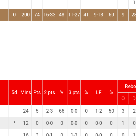
1
0
200
74
16-33
48
11-27
41
9-13
69
9
2
Rebo
5d
Mins
Pts
2 pts
%
3 pts
%
LF
%
O
D
24
5
2-3
66
0-0
0
1-2
50
3
2
*
12
0
0-0
0
0-0
0
0-0
0
1
0
16
3
0-1
0
1-3
0
0-0
0
0
1