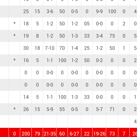
25
15
3-6
50
0-5
0
9-9
100
0
4
*
18
5
1-2
50
1-2
05
0-0
0
2
0
*
19
8
1-2
50
1-3
33
3-4
75
0
5
30
18
7-10
70
1-4
25
1-2
50
1
5
*
16
5
1-1
100
1-2
50
0-2
0
0
2
0
0
0-0
0
0-0
0
0-0
0
0
0
0
0
0-0
0
0-0
0
0-0
0
0
0
14
5
1-1
100
1-3
33
0-0
0
0
1
*
26
15
5-9
55
0-5
0
5-7
71
0
2
4
0
200
79
21-35
60
6-27
22
19-26
73
7
2