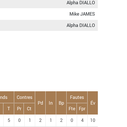
Alpha DIALLO
Mike JAMES
Alpha DIALLO
nds
Contres
Fautes
Pd
In
Bp
Év
T
Pr
Ct
Fte
Fpr
5
0
1
2
1
2
0
4
10