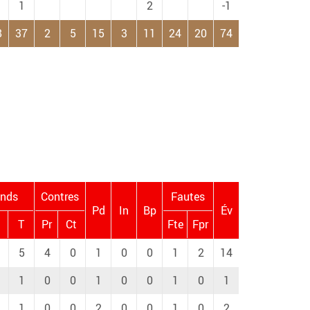
1
2
-1
8
37
2
5
15
3
11
24
20
74
nds
Contres
Fautes
Pd
In
Bp
Év
T
Pr
Ct
Fte
Fpr
5
4
0
1
0
0
1
2
14
1
0
0
1
0
0
1
0
1
1
0
0
2
0
0
1
0
2