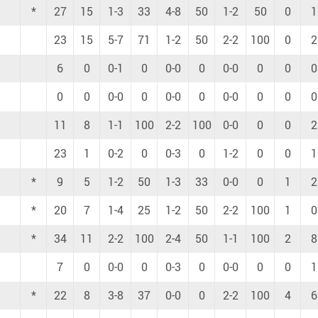
*
27
15
1-3
33
4-8
50
1-2
50
0
1
23
15
5-7
71
1-2
50
2-2
100
0
2
6
0
0-1
0
0-0
0
0-0
0
0
0
0
0
0-0
0
0-0
0
0-0
0
0
0
11
8
1-1
100
2-2
100
0-0
0
0
2
23
1
0-2
0
0-3
0
1-2
0
0
1
*
9
5
1-2
50
1-3
33
0-0
0
1
2
*
20
7
1-4
25
1-2
50
2-2
100
1
0
*
34
11
2-2
100
2-4
50
1-1
100
2
8
7
0
0-0
0
0-3
0
0-0
0
0
1
*
22
8
3-8
37
0-0
0
2-2
100
4
6