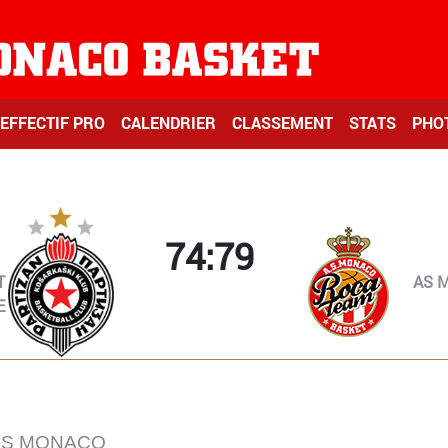
EFFECTIF PRO
CALENDRIER
CLASSEMENT
STATS
PHO
74:79
T
AS 
E
AS MONACO