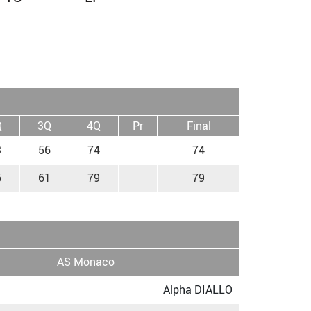
Q
3Q
4Q
Pr
Final
3
56
74
74
6
61
79
79
AS Monaco
Alpha DIALLO