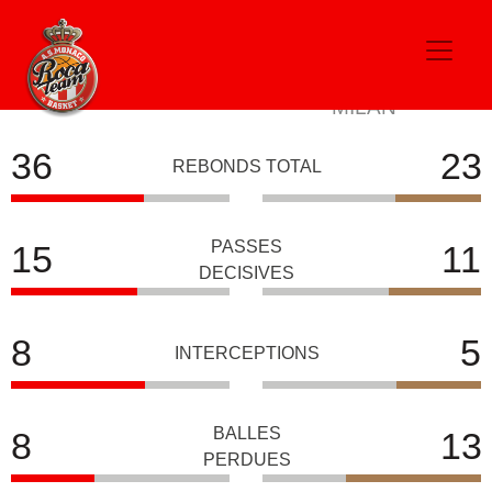
EA7 EMPORIO ARMANI
AS MONACO
MILAN
36
23
REBONDS TOTAL
PASSES
15
11
DECISIVES
8
5
INTERCEPTIONS
BALLES
8
13
PERDUES