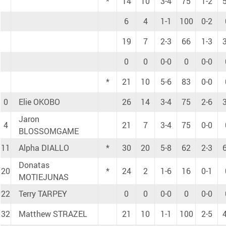
*
14
10
3-4
75
1-2
6
4
1-1
100
0-2
19
7
2-3
66
1-3
0
0
0-0
0
0-0
*
21
10
5-6
83
0-0
0
Elie OKOBO
26
14
3-4
75
2-6
Jaron
4
21
7
3-4
75
0-0
BLOSSOMGAME
11
Alpha DIALLO
*
30
20
5-8
62
2-3
Donatas
20
*
24
2
1-6
16
0-1
MOTIEJUNAS
22
Terry TARPEY
0
0
0-0
0
0-0
32
Matthew STRAZEL
21
10
1-1
100
2-5