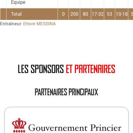
Équipe
Total
0
200
80
17-32
53
10-18
Entraîneur:
Ettore MESSINA
les sponsors
et partenaires
PARTENAIRES PRINCIPAUX