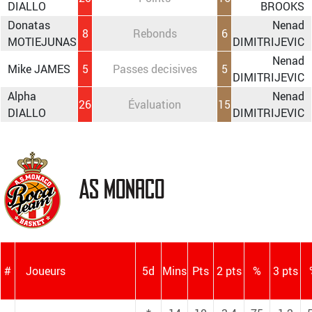
DIALLO
BROOKS
Donatas
Nenad
8
Rebonds
6
MOTIEJUNAS
DIMITRIJEVIC
Nenad
Mike JAMES
5
Passes decisives
5
DIMITRIJEVIC
Alpha
Nenad
26
Évaluation
15
DIALLO
DIMITRIJEVIC
AS Monaco
#
Joueurs
5d
Mins
Pts
2 pts
%
3 pts