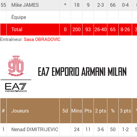
55
Mike JAMES
*
18
9
2-3
66
0-4
Équipe
Total
0
200
93
26-40
65
8-26
Entraîneur:
Sasa OBRADOVIC
EA7 Emporio Armani Milan
#
Joueurs
5d
Mins
Pts
2 pts
%
3 pts
1
Nenad DIMITRIJEVIC
24
11
3-6
50
1-2