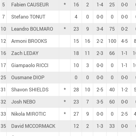
5
Fabien CAUSEUR
*
16
2
1-4
25
0-0
7
Stefano TONUT
4
0
0-0
0
0-0
10
Leandro BOLMARO
*
23
9
3-4
75
0-2
12
Armoni BROOKS
15
16
2-2
100
4-5
16
Zach LEDAY
18
11
2-3
66
1-1
1
17
Giampaolo RICCI
10
3
0-0
0
1-1
1
25
Ousmane DIOP
0
0
0-0
0
0-0
31
Shavon SHIELDS
*
28
10
2-5
40
1-2
32
Josh NEBO
*
23
7
3-5
60
0-0
33
Nikola MIROTIC
*
27
9
0-0
0
2-5
35
David MCCORMACK
12
2
1-3
33
0-0