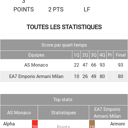
3
POINTS
2 PTS
LF
TOUTES LES STATISTIQUES
Score par quart-temps
Equipes
1Q
2Q
3Q
4Q
Pr
Final
AS Monaco
22
47
66
93
93
EA7 Emporio Armani Milan
10
26
49
80
80
Top stats
EA7 Emporio
AS Monaco
Statistiques
Armani Milan
Alpha
Armoni
20
Points
16