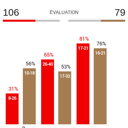
106
79
ÉVALUATION
81%
76%
17-21
16-21
65%
56%
26-40
53%
10-18
17-32
31%
8-26