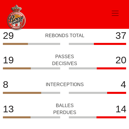
PAU-LACQ-ORTHEZ
AS MONACO
29
37
REBONDS TOTAL
PASSES
19
20
DECISIVES
8
4
INTERCEPTIONS
BALLES
13
14
PERDUES