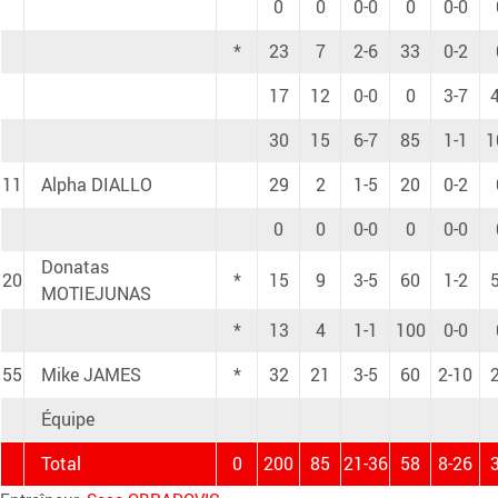
0
0
0-0
0
0-0
*
23
7
2-6
33
0-2
17
12
0-0
0
3-7
30
15
6-7
85
1-1
1
11
Alpha DIALLO
29
2
1-5
20
0-2
0
0
0-0
0
0-0
Donatas
20
*
15
9
3-5
60
1-2
MOTIEJUNAS
*
13
4
1-1
100
0-0
55
Mike JAMES
*
32
21
3-5
60
2-10
Équipe
Total
0
200
85
21-36
58
8-26