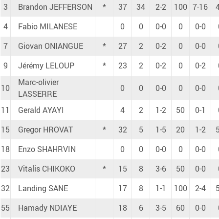
3
Brandon JEFFERSON
*
37
34
2-2
100
7-16
4
Fabio MILANESE
0
0
0-0
0
0-0
7
Giovan ONIANGUE
*
27
2
0-2
0
0-0
9
Jérémy LELOUP
*
23
2
0-2
0
0-2
Marc-olivier
10
0
0
0-0
0
0-0
LASSERRE
11
Gerald AYAYI
4
2
1-2
50
0-1
15
Gregor HROVAT
*
32
5
1-5
20
1-2
18
Enzo SHAHRVIN
0
0
0-0
0
0-0
23
Vitalis CHIKOKO
*
15
8
3-6
50
0-0
32
Landing SANE
17
8
1-1
100
2-4
55
Hamady NDIAYE
18
6
3-5
60
0-0