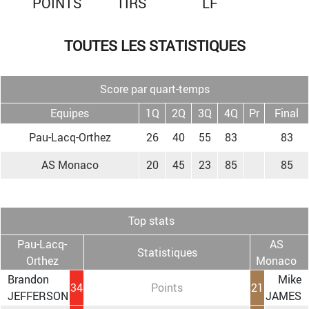
POINTS
TIRS
LF
TOUTES LES STATISTIQUES
Score par quart-temps
Equipes
1Q
2Q
3Q
4Q
Pr
Final
Pau-Lacq-Orthez
26
40
55
83
83
AS Monaco
20
45
23
85
85
Top stats
Pau-Lacq-
AS
Statistiques
Orthez
Monaco
Brandon
Mike
34
Points
21
JEFFERSON
JAMES