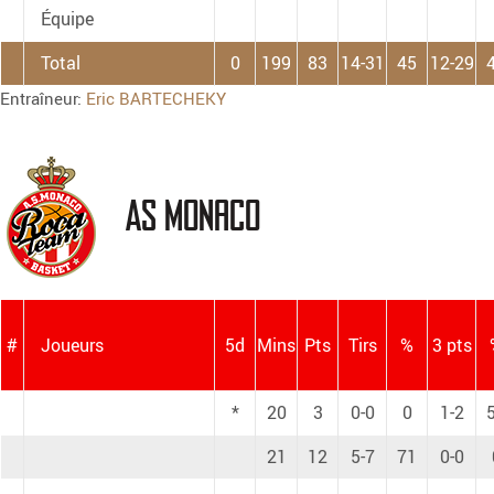
Équipe
Total
0
199
83
14-31
45
12-29
Entraîneur:
Eric BARTECHEKY
AS Monaco
#
Joueurs
5d
Mins
Pts
Tirs
%
3 pts
*
20
3
0-0
0
1-2
21
12
5-7
71
0-0