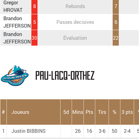
Gregor
8
Rebonds
7
HROVAT
Brandon
5
Passes decisives
6
JEFFERSON
Brandon
30
Évaluation
22
JEFFERSON
Pau-Lacq-Orthez
#
Joueurs
5d
Mins
Pts
Tirs
%
3 pts
1
Justin BIBBINS
26
16
3-6
50
2-4