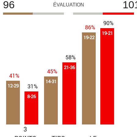
96
10
ÉVALUATION
90%
86%
19-21
19-22
58%
21-36
45%
41%
14-31
12-29
31%
8-26
3