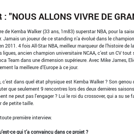
 : "NOUS ALLONS VIVRE DE GR
e de Kemba Walker (33 ans, 1m83) superstar NBA, pour la saison
. Jamais un joueur de ce standing n’a évolué dans le championna
n 2011. 4 fois All-Star NBA, meilleur marqueur de l’histoire de 
s ligues, ancien champion universitaire NCAA, c’est un CV tout
 Roca Team dans une dimension supérieure. Avec Mike James, El
ement la meilleure d’Europe à ce jour.
e, c’est dans quel état physique est Kemba Walker ? Son genou qu
sputer que seulement 9 rencontres lors des deux dernières saisons
 ne peut pas l'engager ? Lui le roi du crossover, qui a su se f
de petite taille.
toute première interview.
’est-ce qui t’a convaincu dans ce projet ?