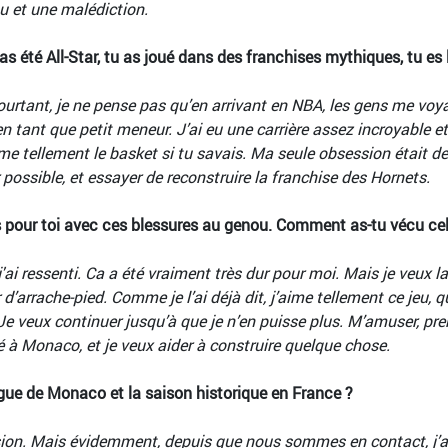
au et une malédiction.
été All-Star, tu as joué dans des franchises mythiques, tu es 
Pourtant, je ne pense pas qu’en arrivant en NBA, les gens me voyai
tant que petit meneur. J’ai eu une carrière assez incroyable et j’e
aime tellement le basket si tu savais. Ma seule obsession était 
r possible, et essayer de reconstruire la franchise des Hornets.
es pour toi avec ces blessures au genou. Comment as-tu vécu ce
 j'ai ressenti. Ca a été vraiment très dur pour moi. Mais je veux la
d’arrache-pied. Comme je l’ai déjà dit, j’aime tellement ce jeu, 
 veux continuer jusqu’à que je n’en puisse plus. M’amuser, prend
é à Monaco, et je veux aider à construire quelque chose.
ague de Monaco et la saison historique en France ?
sion. Mais évidemment, depuis que nous sommes en contact, j’ai