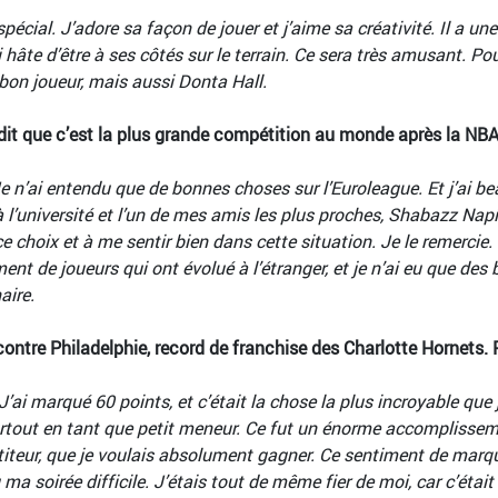
écial. J’adore sa façon de jouer et j’aime sa créativité. Il a un
i hâte d’être à ses côtés sur le terrain. Ce sera très amusant. Po
bon joueur, mais aussi Donta Hall.
dit que c’est la plus grande compétition au monde après la NB
Je n’ai entendu que de bonnes choses sur l’Euroleague. Et j’ai 
 l’université et l’un de mes amis les plus proches, Shabazz Na
ce choix et à me sentir bien dans cette situation. Je le remercie
nt de joueurs qui ont évolué à l’étranger, et je n’ai eu que des 
aire.
ntre Philadelphie, record de franchise des Charlotte Hornets. R
’ai marqué 60 points, et c’était la chose la plus incroyable que j
surtout en tant que petit meneur. Ce fut un énorme accomplisse
titeur, que je voulais absolument gagner. Ce sentiment de marqu
ndu ma soirée difficile. J’étais tout de même fier de moi, car c’éta